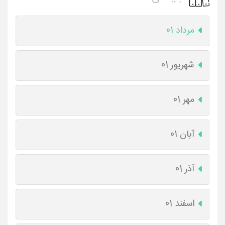
مرداد 01
شهریور 01
مهر 01
آبان 01
آذر 01
اسفند 01