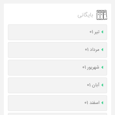
بایگانی
تیر 01
مرداد 01
شهریور 01
آبان 01
اسفند 01