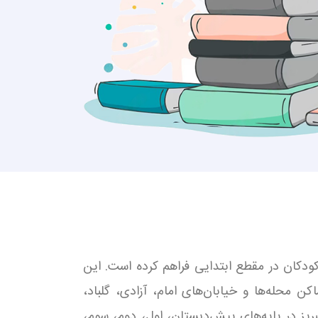
 و پرورش کودکان در مقطع ابتدایی فراهم کرده است. این
ن محله‌ها و خیابان‌های امام، آزادی، گلباد،
ی، توانیر، استاد شهریار، رشدیه و باغ‌میشه باشد. دبستان پسرانه آبرسان ناحیه 1 علوی تبریز در پایه‌های پیش‌دبستان، اول، دوم، سوم،