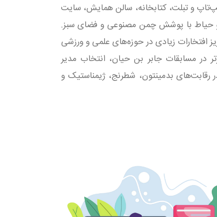
لپ‌تاپ و تبلت، کتابخانه، سالن همایش، سایت
ه و حیاط با پوشش چمن مصنوعی و فضای سبز.
، دبستان پسرانه آبرسان ناحیه 1 تبریز افتخارات زیادی در حوزه‌های علمی و ورزشی
ر در مسابقات جابر بن حیان، انتخاب مدیر
در رقابت‌های بدمینتون، شطرنج، ژیمناستیک و