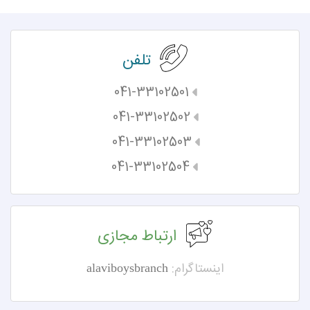
تلفن
041-33102501
041-33102502
041-33102503
041-33102504
ارتباط مجازی
اینستاگرام:
alaviboysbranch