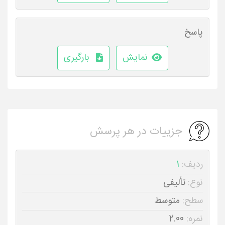
پاسخ
نمایش
بارگیری
جزییات در هر پرسش
ردیف:
1
نوع:
تألیفی
سطح:
متوسط
نمره:
2.00