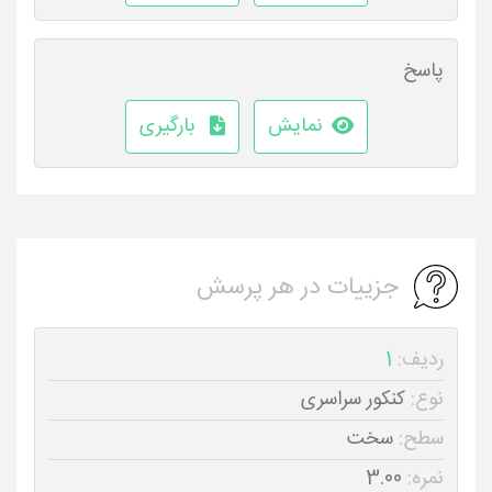
پاسخ
نمایش
بارگیری
جزییات در هر پرسش
ردیف:
1
نوع:
کنکور سراسری
سطح:
سخت
نمره:
3.00