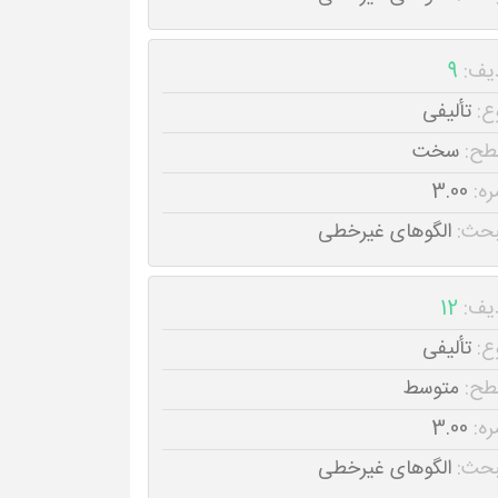
یف:
9
ع:
تألیفی
طح:
سخت
ره:
3.00
حث:
الگوهای غیرخطی
یف:
12
ع:
تألیفی
طح:
متوسط
ره:
3.00
حث:
الگوهای غیرخطی