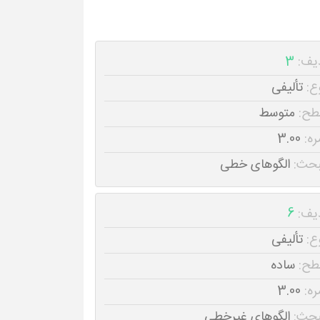
یف:
3
ع:
تألیفی
طح:
متوسط
ره:
3.00
حث:
الگوهای خطی
یف:
6
ع:
تألیفی
طح:
ساده
ره:
3.00
حث:
الگوهای غیرخطی