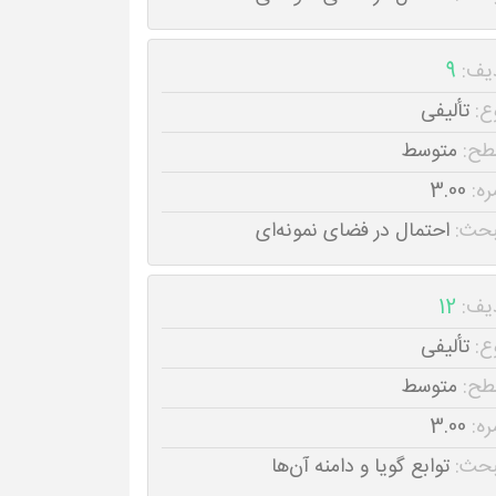
یف:
9
ع:
تألیفی
طح:
متوسط
ره:
3.00
حث:
احتمال در فضای نمونه‌ای
یف:
12
ع:
تألیفی
طح:
متوسط
ره:
3.00
حث:
توابع گویا و دامنه آن‌ها