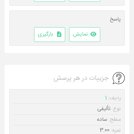
پاسخ
نمایش
بارگیری
جزییات در هر پرسش
ردیف:
1
نوع:
تألیفی
سطح:
ساده
نمره:
3.00