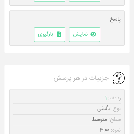
پاسخ
نمایش
بارگیری
جزییات در هر پرسش
ردیف:
1
نوع:
تألیفی
سطح:
متوسط
نمره:
3.00