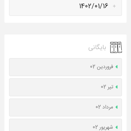
1402/01/16
بایگانی
فروردین 02
تیر 02
مرداد 02
شهریور 02