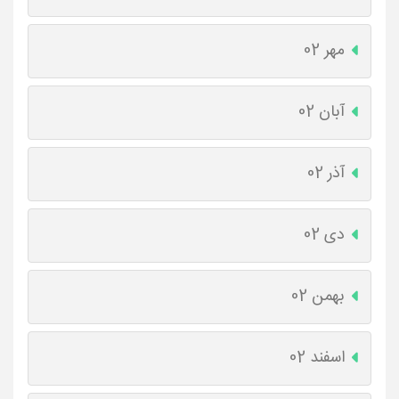
مهر 02
آبان 02
آذر 02
دی 02
بهمن 02
اسفند 02