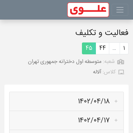
فعالیت و تکلیف
45
44
...
1
شعبه:
متوسطه اول دخترانه جمهوری تهران
کلاس:
آلاله
1402/04/18
1402/04/17