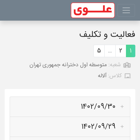
فعالیت و تکلیف
5
...
2
1
شعبه:
متوسطه اول دخترانه جمهوری تهران
کلاس:
آلاله
1402/09/30
1402/09/29