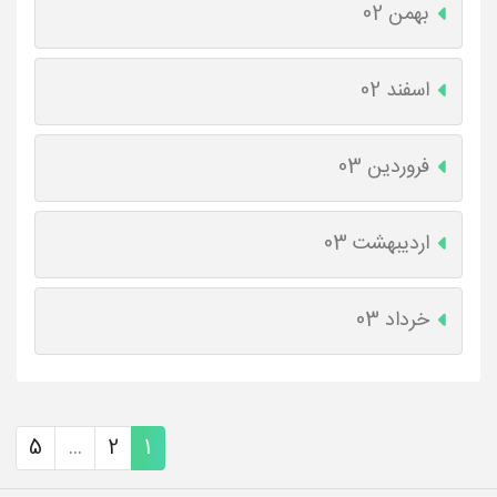
بهمن 02
اسفند 02
فروردین 03
اردیبهشت 03
خرداد 03
5
...
2
1