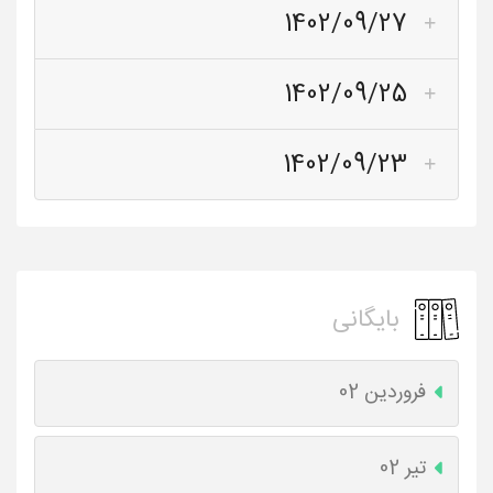
1402/09/27
1402/09/25
1402/09/23
بایگانی
فروردین 02
تیر 02