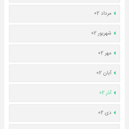
مرداد 02
شهریور 02
مهر 02
آبان 02
آذر 02
دی 02