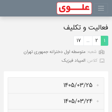
فعالیت و تکلیف
17
...
2
1
شعبه:
متوسطه اول دخترانه جمهوری تهران
کلاس:
المپباد فیزیک
1405/03/25
1405/03/24