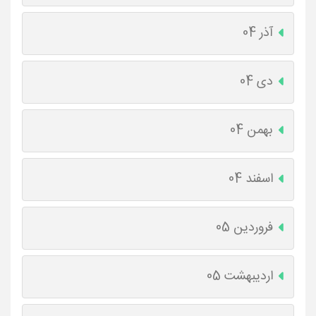
آذر 04
دی 04
بهمن 04
اسفند 04
فروردین 05
اردیبهشت 05