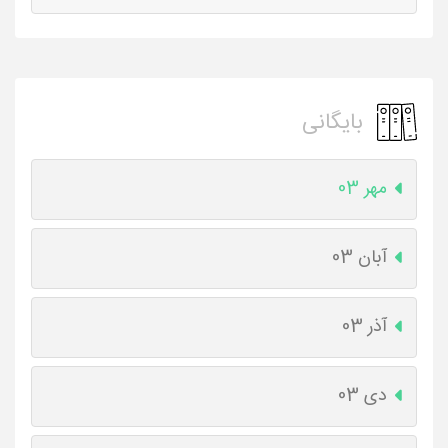
بایگانی
مهر 03
آبان 03
آذر 03
دی 03