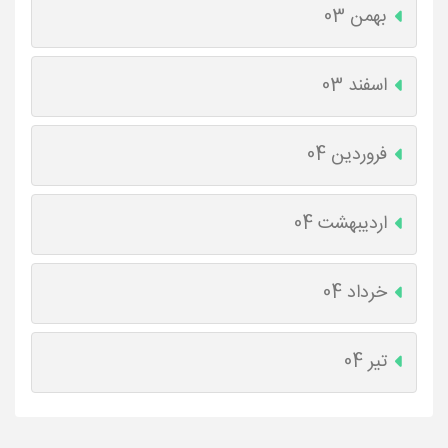
بهمن 03
اسفند 03
فروردین 04
اردیبهشت 04
خرداد 04
تیر 04