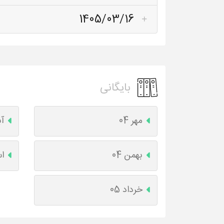
1405/03/16
بایگانی
مهر 04
آب
بهمن 04
اس
خرداد 05