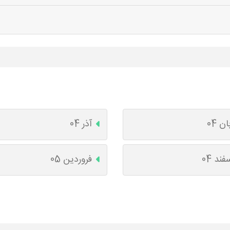
ان 04
آذر 04
فند 04
فروردین 05