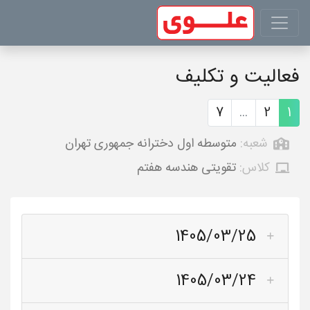
فعالیت و تکلیف
7
...
2
1
شعبه:
متوسطه اول دخترانه جمهوری تهران
کلاس:
تقویتی هندسه هفتم
1405/03/25
1405/03/24