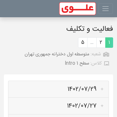
فعالیت و تکلیف
5
...
2
1
شعبه:
متوسطه اول دخترانه جمهوری تهران
کلاس:
سطح Intro 1
1402/07/29
1402/07/27