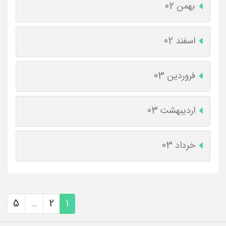
بهمن 02
اسفند 02
فروردین 03
اردیبهشت 03
خرداد 03
5
...
2
1