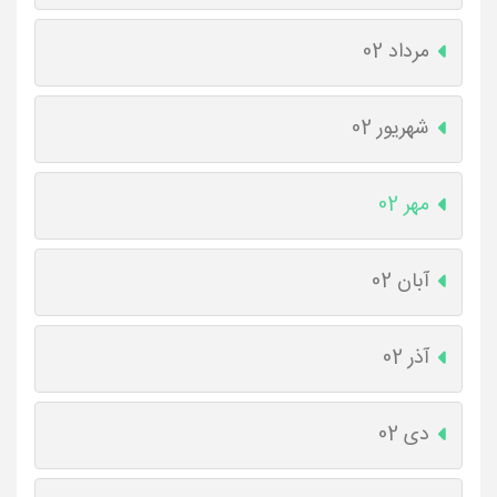
مرداد 02
شهریور 02
مهر 02
آبان 02
آذر 02
دی 02