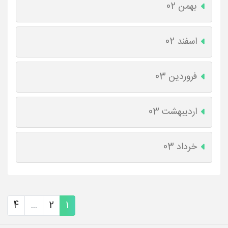
بهمن 02
اسفند 02
فروردین 03
اردیبهشت 03
خرداد 03
4
...
2
1