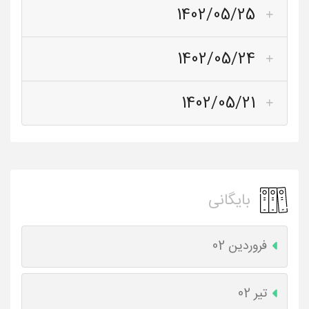
1402/05/25
1402/05/24
1402/05/21
بایگانی
فروردین 02
تیر 02