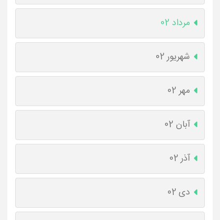
مرداد 02
شهریور 02
مهر 02
آبان 02
آذر 02
دی 02