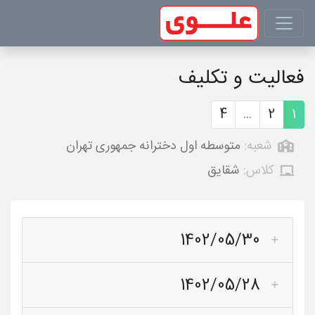
فعالیت و تکلیف
4
...
2
1
شعبه:
متوسطه اول دخترانه جمهوری تهران
کلاس:
شقایق
1402/05/30
1402/05/28