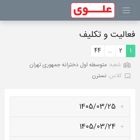
فعالیت و تکلیف
44
...
2
1
شعبه:
متوسطه اول دخترانه جمهوری تهران
کلاس:
نسترن
1405/03/25
1405/03/24