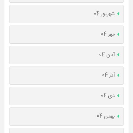
شهریور 04
مهر 04
آبان 04
آذر 04
دی 04
بهمن 04