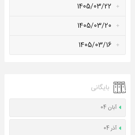
1405/03/22
1405/03/20
1405/03/16
بایگانی
آبان 04
آذر 04