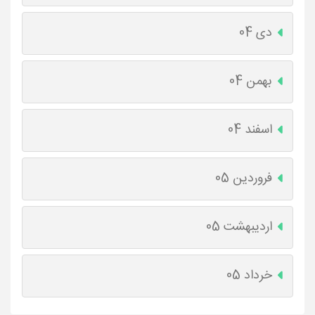
دی 04
بهمن 04
اسفند 04
فروردین 05
اردیبهشت 05
خرداد 05