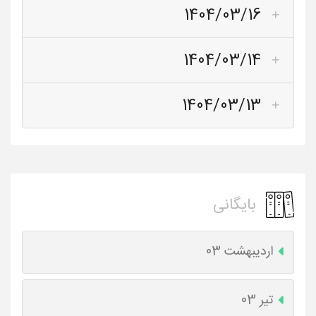
1404/03/16
1404/03/14
1404/03/13
بایگانی
اردیبهشت 03
تیر 03