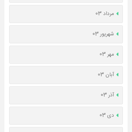
مرداد 03
شهریور 03
مهر 03
آبان 03
آذر 03
دی 03