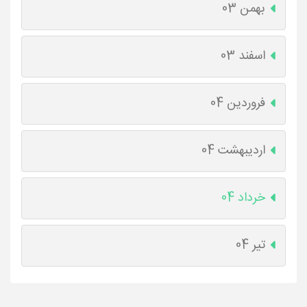
بهمن 03
اسفند 03
فروردین 04
اردیبهشت 04
خرداد 04
تیر 04