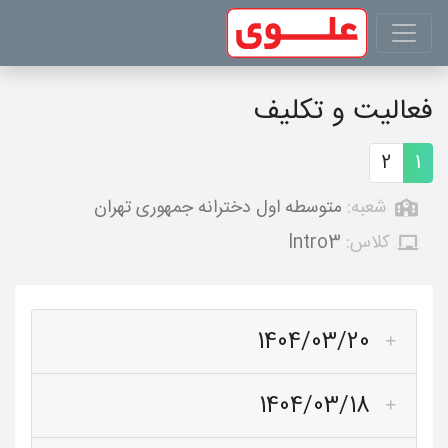
فعالیت و تکلیف
2
1
شعبه:
متوسطه اول دخترانه جمهوری تهران
کلاس:
Intro3
1404/03/20
1404/03/18