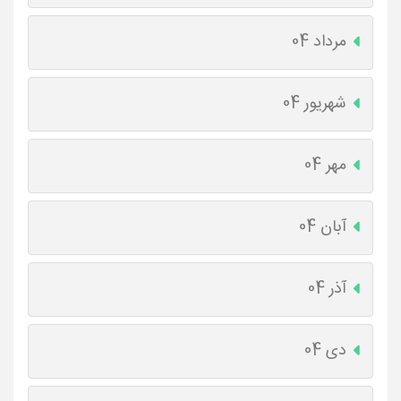
مرداد 04
شهریور 04
مهر 04
آبان 04
آذر 04
دی 04