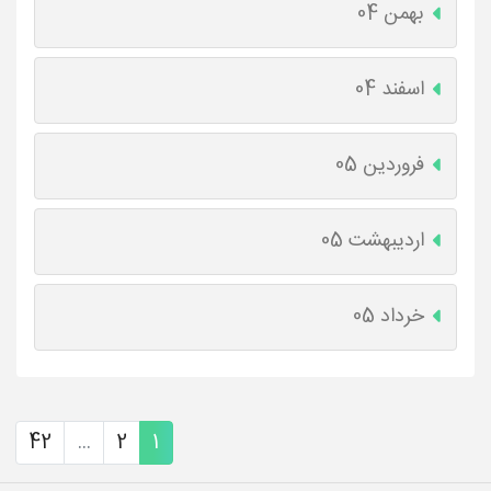
بهمن 04
اسفند 04
فروردین 05
اردیبهشت 05
خرداد 05
42
...
2
1