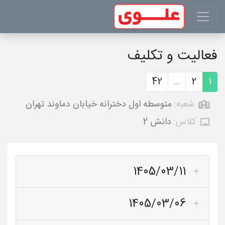
فعالیت و تکلیف
42
...
2
1
شعبه:
متوسطه اول دخترانه خیابان دماوند تهران
کلاس:
دانش 2
1405/03/11
1405/03/06