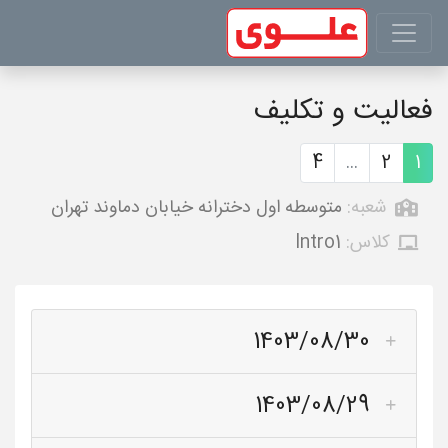
فعالیت و تکلیف
4
...
2
1
شعبه:
متوسطه اول دخترانه خیابان دماوند تهران
کلاس:
Intro1
1403/08/30
1403/08/29