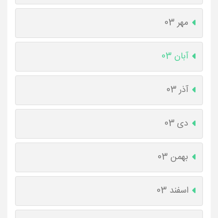
مهر 03
آبان 03
آذر 03
دی 03
بهمن 03
اسفند 03