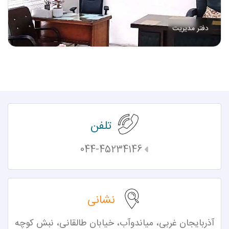
دفتر مدیریت
تلفن
044-45234146
نشانی
آذربایجان غربی، میاندوآب،
خیابان طالقانی، نبش کوچه