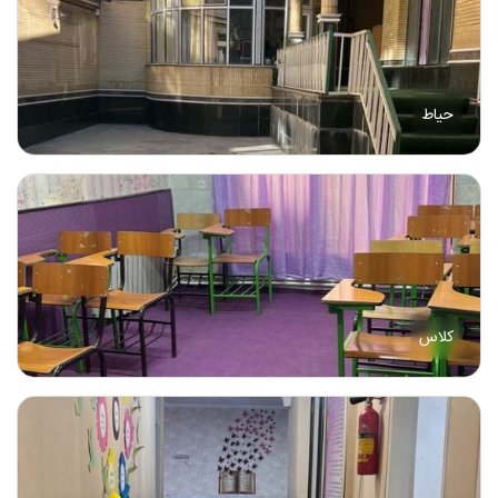
حیاط
کلاس