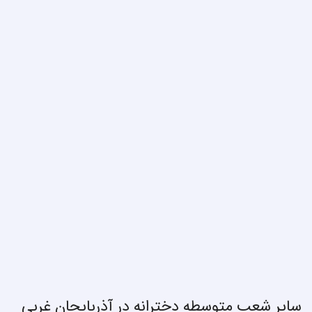
سایر شعب متوسطه دخترانه در آذربایجان غربی