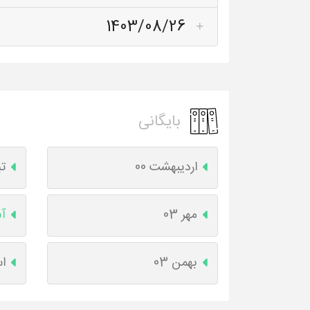
1403/08/26
بایگانی
اردیبهشت 00
تی
مهر 03
آب
بهمن 03
اس