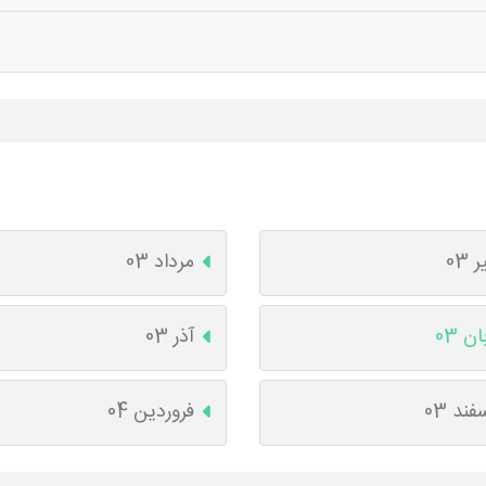
ر 03
مرداد 03
ان 03
آذر 03
فند 03
فروردین 04