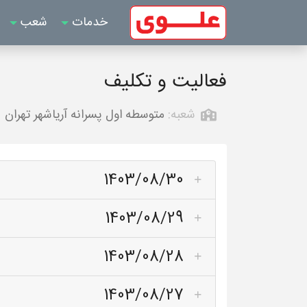
خدمات
شعب
فعالیت و تکلیف
شعبه:
متوسطه اول پسرانه آریاشهر تهران
1403/08/30
1403/08/29
1403/08/28
1403/08/27