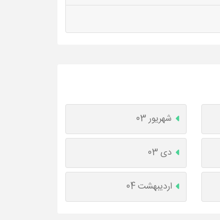
شهریور 03
دی 03
اردیبهشت 04