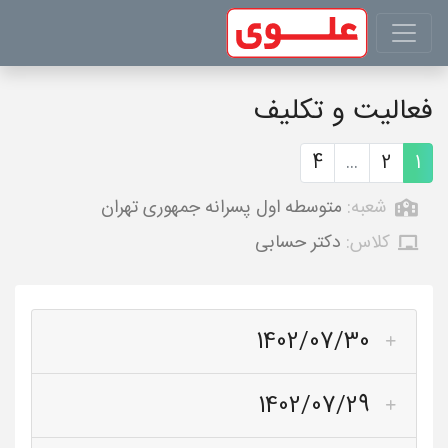
فعالیت و تکلیف
4
...
2
1
شعبه:
متوسطه اول پسرانه جمهوری تهران
کلاس:
دکتر حسابی
1402/07/30
1402/07/29