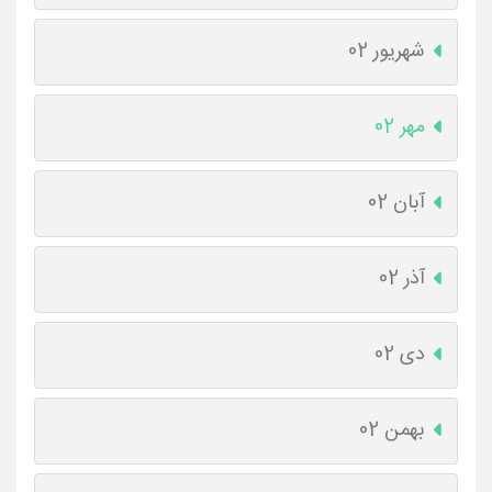
شهریور 02
مهر 02
آبان 02
آذر 02
دی 02
بهمن 02