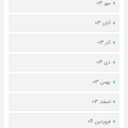
مهر 03
آبان 03
آذر 03
دی 03
بهمن 03
اسفند 03
فروردین 04