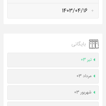
1403/04/16
بایگانی
تیر 03
مرداد 03
شهریور 03