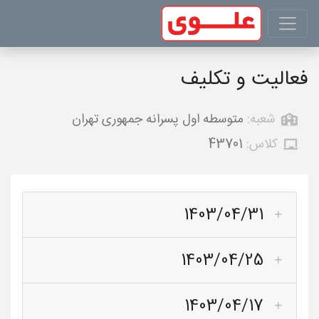
فعالیت و تکلیف
شعبه:
متوسطه اول پسرانه جمهوری تهران
کلاس:
43701
1403/04/31
1403/04/25
1403/04/17