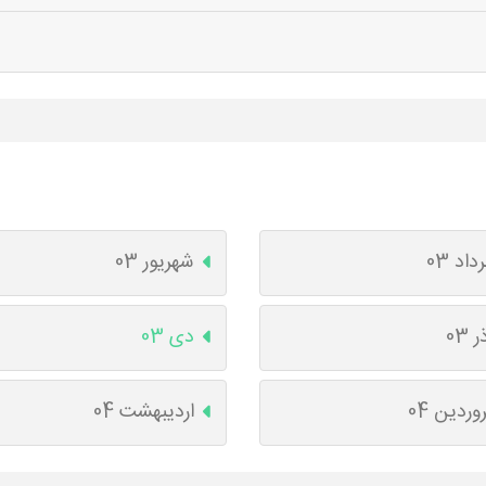
داد 03
شهریور 03
ر 03
دی 03
وردین 04
اردیبهشت 04