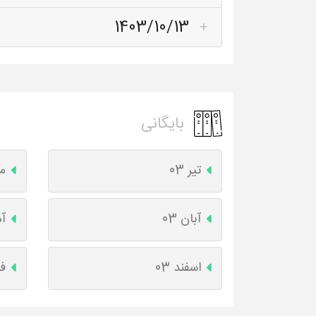
1403/10/13
بایگانی
تیر 03
مر
آبان 03
آذ
اسفند 03
فر