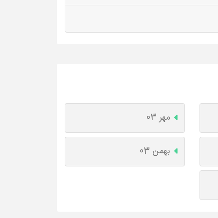
مهر 03
بهمن 03