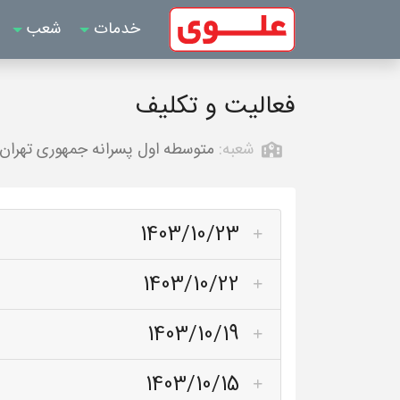
خدمات
شعب
فعالیت و تکلیف
شعبه:
متوسطه اول پسرانه جمهوری تهران
1403/10/23
1403/10/22
1403/10/19
1403/10/15