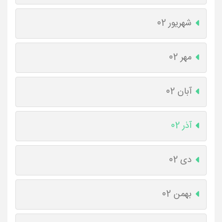
شهریور 02
مهر 02
آبان 02
آذر 02
دی 02
بهمن 02