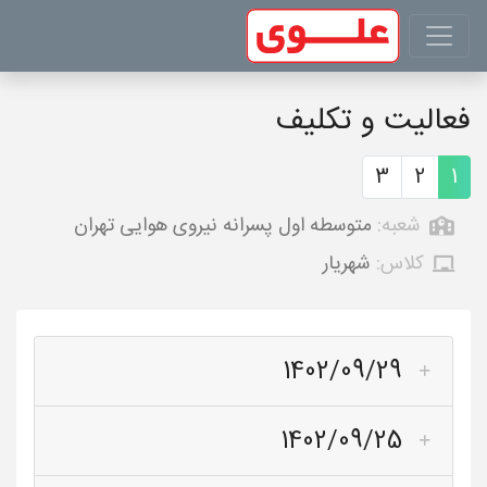
فعالیت و تکلیف
3
2
1
شعبه:
متوسطه اول پسرانه نیروی هوایی تهران
کلاس:
شهریار
1402/09/29
1402/09/25