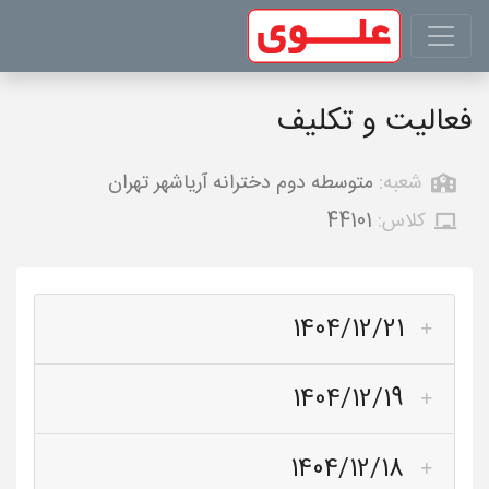
فعالیت و تکلیف
شعبه:
متوسطه دوم دخترانه آریاشهر تهران
کلاس:
44101
1404/12/21
1404/12/19
1404/12/18