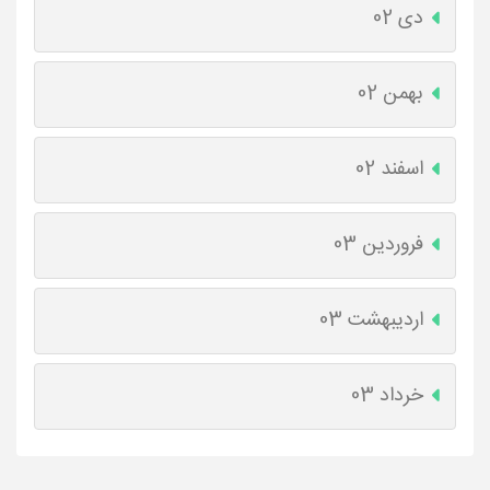
دی 02
بهمن 02
اسفند 02
فروردین 03
اردیبهشت 03
خرداد 03