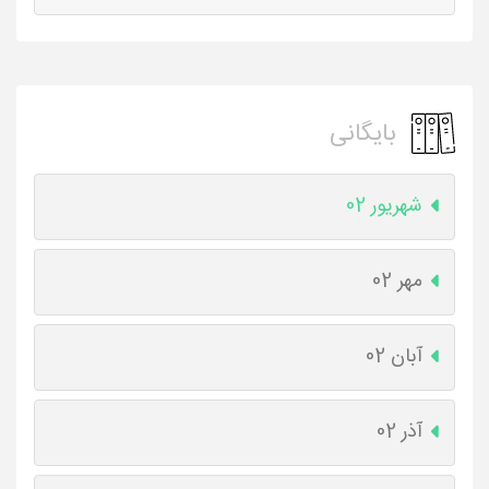
بایگانی
شهریور 02
مهر 02
آبان 02
آذر 02