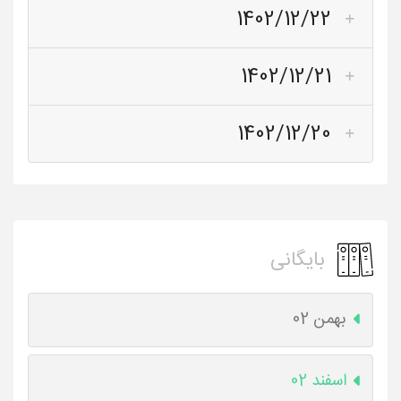
1402/12/22
1402/12/21
1402/12/20
بایگانی
بهمن 02
اسفند 02