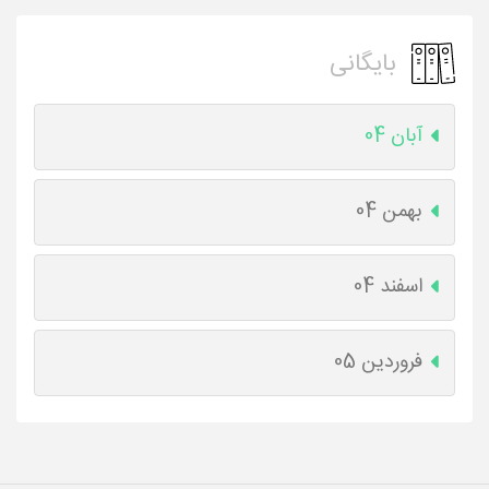
بایگانی
آبان 04
بهمن 04
اسفند 04
فروردین 05