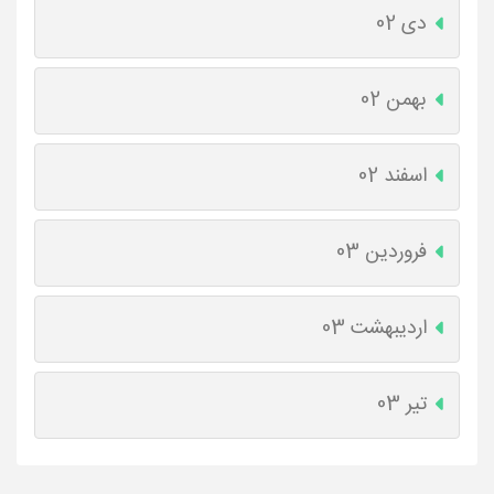
دی 02
بهمن 02
اسفند 02
فروردین 03
اردیبهشت 03
تیر 03