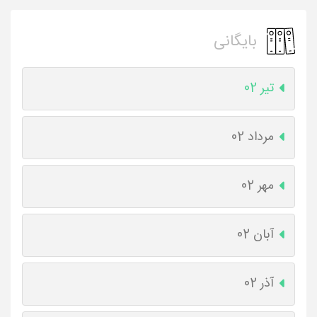
بایگانی
تیر 02
مرداد 02
مهر 02
آبان 02
آذر 02