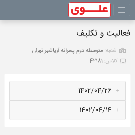
فعالیت و تکلیف
شعبه:
متوسطه دوم پسرانه آریاشهر تهران
کلاس:
42181
1402/04/26
1402/04/14