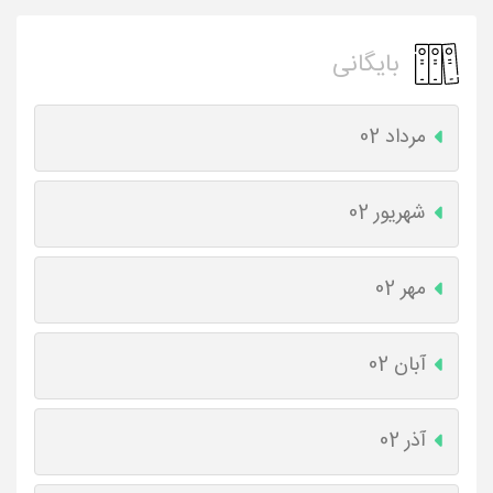
بایگانی
مرداد 02
شهریور 02
مهر 02
آبان 02
آذر 02