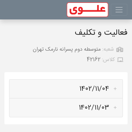
فعالیت و تکلیف
شعبه:
متوسطه دوم پسرانه نارمک تهران
کلاس:
42162
1402/11/04
1402/11/03