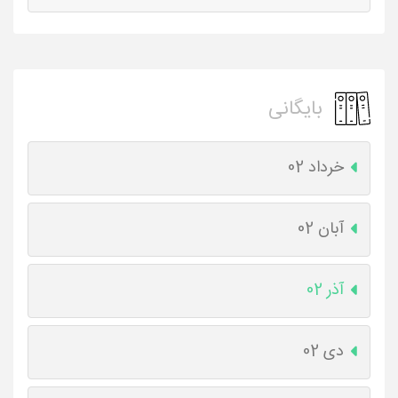
بایگانی
خرداد 02
آبان 02
آذر 02
دی 02