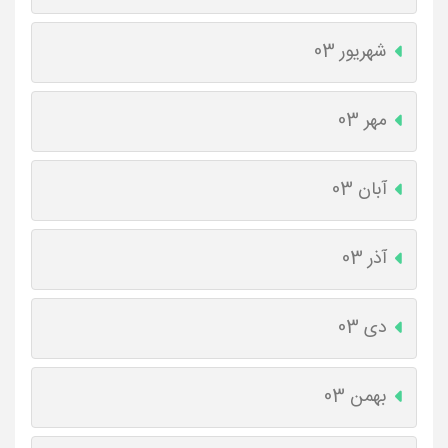
شهریور 03
مهر 03
آبان 03
آذر 03
دی 03
بهمن 03