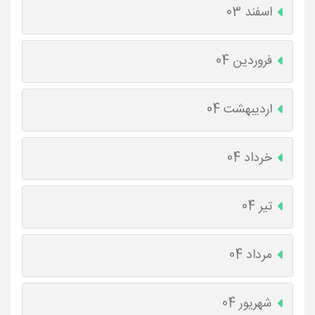
اسفند 03
فروردین 04
اردیبهشت 04
خرداد 04
تیر 04
مرداد 04
شهریور 04