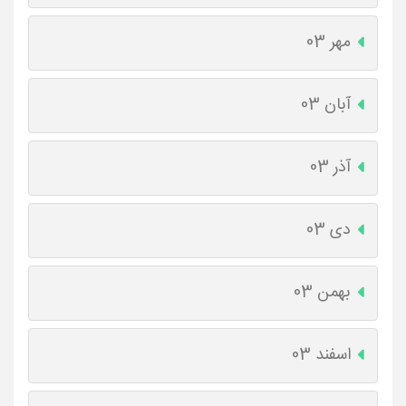
مهر 03
آبان 03
آذر 03
دی 03
بهمن 03
اسفند 03