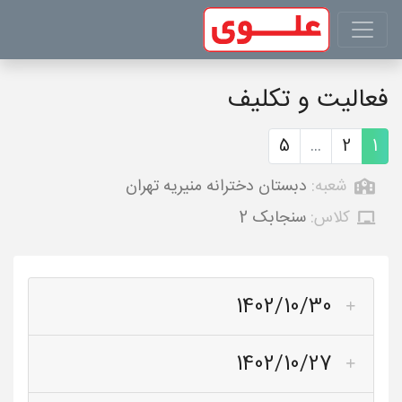
فعالیت و تکلیف
5
...
2
1
شعبه:
دبستان دخترانه منیریه تهران
کلاس:
سنجابک 2
1402/10/30
1402/10/27