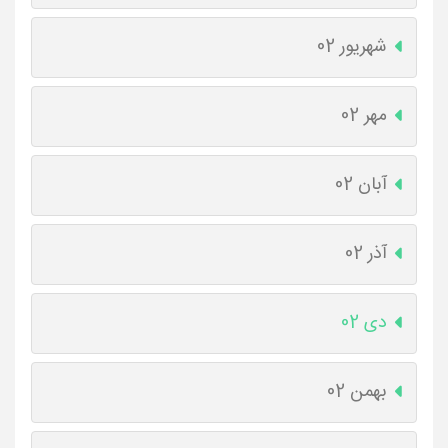
شهریور 02
مهر 02
آبان 02
آذر 02
دی 02
بهمن 02