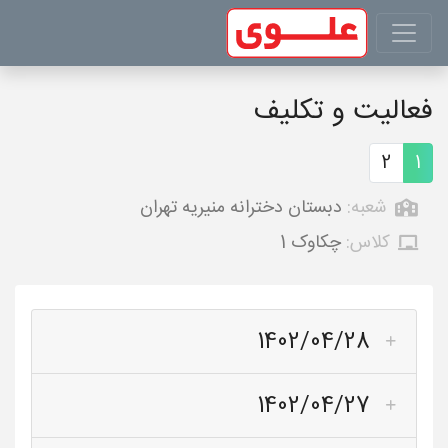
فعالیت و تکلیف
2
1
شعبه:
دبستان دخترانه منیریه تهران
کلاس:
چکاوک 1
1402/04/28
1402/04/27