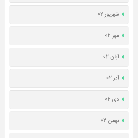
شهریور 02
مهر 02
آبان 02
آذر 02
دی 02
بهمن 02