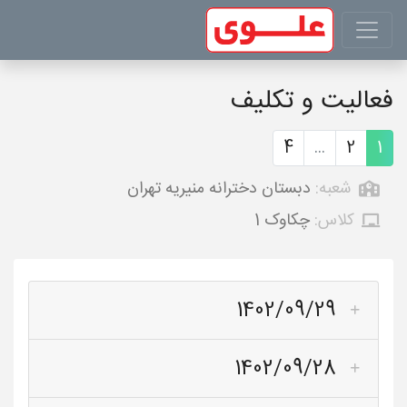
فعالیت و تکلیف
4
...
2
1
شعبه:
دبستان دخترانه منیریه تهران
کلاس:
چکاوک 1
1402/09/29
1402/09/28