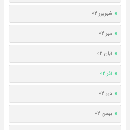
شهریور 02
مهر 02
آبان 02
آذر 02
دی 02
بهمن 02