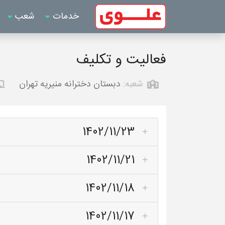
خدمات
شعب
فعالیت و تکلیف
شعبه:
دبستان دخترانه منیریه تهران
1402/11/23
1402/11/21
1402/11/18
1402/11/17