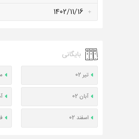
1402/11/16
بایگانی
تیر 02
مر
آبان 02
آذ
اسفند 02
فر