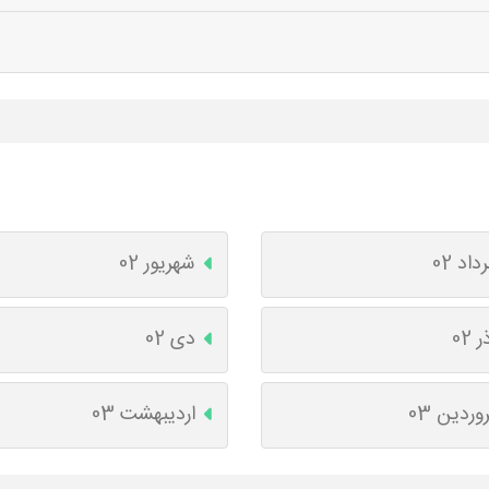
داد 02
شهریور 02
ر 02
دی 02
وردین 03
اردیبهشت 03