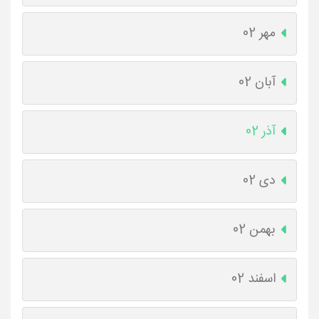
مهر 02
آبان 02
آذر 02
دی 02
بهمن 02
اسفند 02