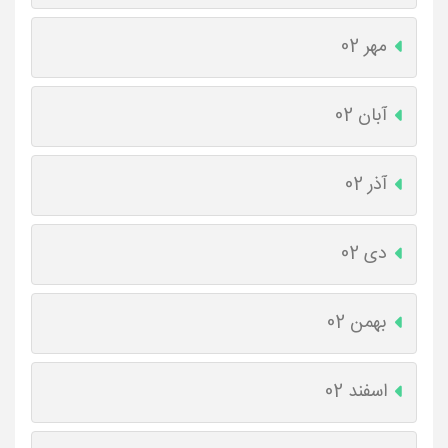
مهر 02
آبان 02
آذر 02
دی 02
بهمن 02
اسفند 02