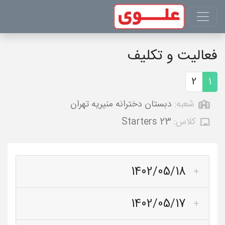
فعالیت و تکلیف
2
1
شعبه:
دبستان دخترانه منیریه تهران
کلاس:
Starters 23
1402/05/18
1402/05/17