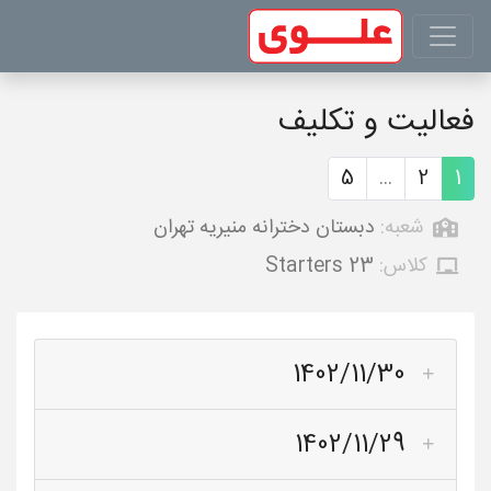
فعالیت و تکلیف
5
...
2
1
شعبه:
دبستان دخترانه منیریه تهران
کلاس:
Starters 23
1402/11/30
1402/11/29