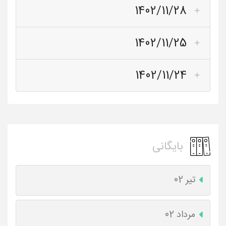
1402/11/28
1402/11/25
1402/11/24
بایگانی
تیر 02
مرداد 02