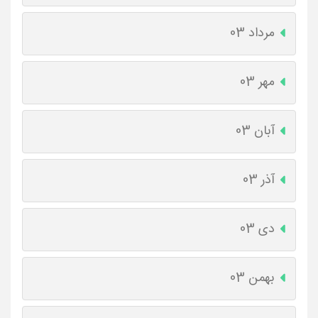
مرداد 03
مهر 03
آبان 03
آذر 03
دی 03
بهمن 03