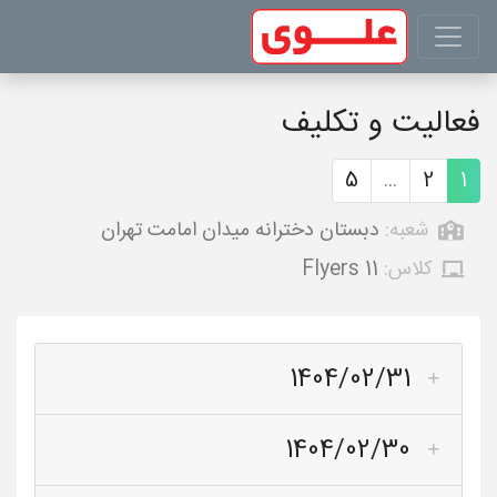
فعالیت و تکلیف
5
...
2
1
شعبه:
دبستان دخترانه میدان امامت تهران
کلاس:
Flyers 11
1404/02/31
1404/02/30