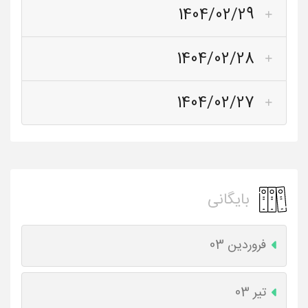
1404/02/29
1404/02/28
1404/02/27
بایگانی
فروردین 03
تیر 03