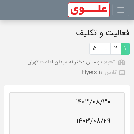
فعالیت و تکلیف
5
...
2
1
شعبه:
دبستان دخترانه میدان امامت تهران
کلاس:
Flyers 11
1403/08/30
1403/08/29