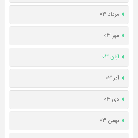
مرداد 03
مهر 03
آبان 03
آذر 03
دی 03
بهمن 03