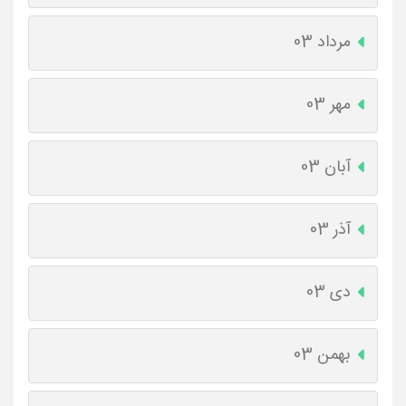
مرداد 03
مهر 03
آبان 03
آذر 03
دی 03
بهمن 03