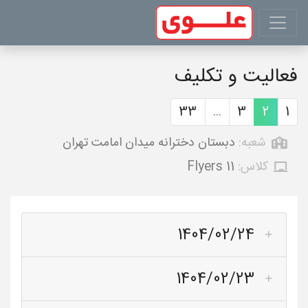
فعالیت و تکلیف
33
...
3
2
1
شعبه:
دبستان دخترانه میدان امامت تهران
کلاس:
Flyers 11
1404/02/24
1404/02/23