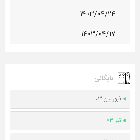
1403/04/24
1403/04/17
بایگانی
فروردین 03
تیر 03