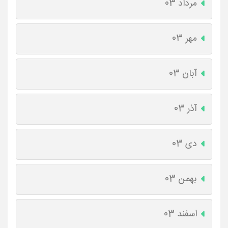
مرداد 03
مهر 03
آبان 03
آذر 03
دی 03
بهمن 03
اسفند 03