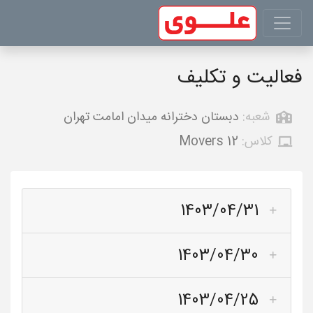
فعالیت و تکلیف
شعبه:
دبستان دخترانه میدان امامت تهران
کلاس:
Movers 12
1403/04/31
1403/04/30
1403/04/25