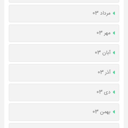
مرداد 03
مهر 03
آبان 03
آذر 03
دی 03
بهمن 03