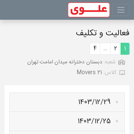
فعالیت و تکلیف
4
...
2
1
شعبه:
دبستان دخترانه میدان امامت تهران
کلاس:
Movers 21
1403/12/29
1403/12/25